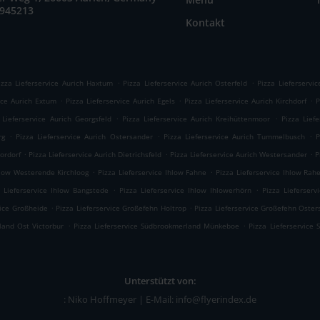
9945213
Kontakt
.
.
izza Lieferservice Aurich Haxtum
Pizza Lieferservice Aurich Osterfeld
Pizza Lieferservi
.
.
.
ice Aurich Extum
Pizza Lieferservice Aurich Egels
Pizza Lieferservice Aurich Kirchdorf
P
.
.
 Lieferservice Aurich Georgsfeld
Pizza Lieferservice Aurich Kreihüttenmoor
Pizza Lief
.
.
.
rg
Pizza Lieferservice Aurich Ostersander
Pizza Lieferservice Aurich Tummelbusch
P
.
.
.
ordorf
Pizza Lieferservice Aurich Dietrichsfeld
Pizza Lieferservice Aurich Westersander
P
.
.
hlow Westerende Kirchloog
Pizza Lieferservice Ihlow Fahne
Pizza Lieferservice Ihlow Rah
.
.
a Lieferservice Ihlow Bangstede
Pizza Lieferservice Ihlow Ihlowerhörn
Pizza Lieferser
.
.
vice Großheide
Pizza Lieferservice Großefehn Holtrop
Pizza Lieferservice Großefehn Oste
.
.
land Ost Victorbur
Pizza Lieferservice Südbrookmerland Münkeboe
Pizza Lieferservice
Unterstützt von:
: Niko Hoffmeyer | E-Mail: info@flyerindex.de