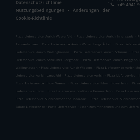
.
Datenschutzrichtlinie
+49 4941 
.
Nutzungsbedingungen
Änderungen der
Cookie-Richtlinie
.
.
Pizza Lieferservice Aurich Westerfeld
Pizza Lieferservice Aurich Innenstadt
P
.
.
Tannenhausen
Pizza Lieferservice Aurich Waller Lange Äcker
Pizza Lieferserv
.
.
Lieferservice Aurich Wallinghausen
Pizza Lieferservice Aurich Schirum
Pizza
.
Lieferservice Aurich Schirumer Leegmoor
Pizza Lieferservice Aurich Plaggenbu
.
.
Wallinghausen
Pizza Lieferservice Aurich Wiesens
Pizza Lieferservice Aurich Mo
.
.
Lieferservice Aurich Langefeld
Pizza Lieferservice Aurich
Pizza Lieferservice I
.
.
Pizza Lieferservice Ihlow Weene
Pizza Lieferservice Ihlow Ihlowerfehn
Pizz
.
.
Lieferservice Ihlow
Pizza Lieferservice Großheide Berumerfehn
Pizza Lieferser
.
Pizza Lieferservice Südbrookmerland Moordorf
Pizza Lieferservice Südbrookmer
.
.
Salate Lieferservice
Pasta Lieferservice
Essen zum mitnehmen und zum Liefern