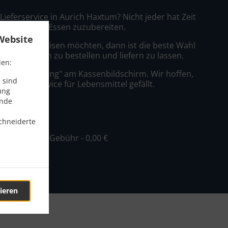
 Lieferservice in Aurich Haxtum? Nicht jeder hat Zeit
azu, leckeres Essen zuzubereiten.
Website
ein König speisen möchten, dann ist die beste Wahl
ulipano Aurich zu bestellen und liefern zu lassen.
den:
nfach "Lieferung" am Kassenbildschirm. Wir hoffen,
 sind
er Lieferservice für Lebensmittel gefällt.
ung
ende
ühr
chneiderte
ind. - 15,00 €, Gebühr - 0,00 €
ieren