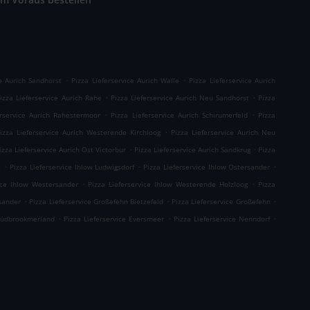
.
.
ce Aurich Sandhorst
Pizza Lieferservice Aurich Walle
Pizza Lieferservice Aurich
.
.
izza Lieferservice Aurich Rahe
Pizza Lieferservice Aurich Neu Sandhorst
Pizza
.
.
erservice Aurich Rahestermoor
Pizza Lieferservice Aurich Schirumerfeld
Pizza
.
izza Lieferservice Aurich Westerende Kirchloog
Pizza Lieferservice Aurich Neu
.
.
izza Lieferservice Aurich Ost Victorbur
Pizza Lieferservice Aurich Sandkrug
Pizza
.
.
.
e
Pizza Lieferservice Ihlow Ludwigsdorf
Pizza Lieferservice Ihlow Ostersander
.
.
vice Ihlow Westersander
Pizza Lieferservice Ihlow Westerende Holzloog
Pizza
.
.
.
rsander
Pizza Lieferservice Großefehn Bietzefeld
Pizza Lieferservice Großefehn
.
.
.
 Südbrookmerland
Pizza Lieferservice Eversmeer
Pizza Lieferservice Nenndorf