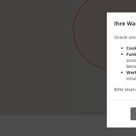
Ihre Wa
Oracle und
Cook
Funk
auto
Best
Wer
Inha
Bitte lese