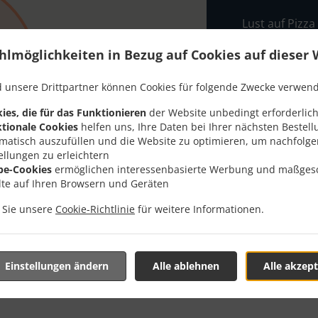
Lust auf Pizza
oder Talent d
hlmöglichkeiten in Bezug auf Cookies auf dieser 
Wenn Sie wie 
bei Pizzeria T
 unsere Drittpartner können Cookies für folgende Zwecke verwen
Wählen Sie ei
ies, die für das Funktionieren
der Website unbedingt erforderlich
dass Ihnen uns
tionale Cookies
helfen uns, Ihre Daten bei Ihrer nächsten Bestell
matisch auszufüllen und die Website zu optimieren, um nachfolg
Liefergeb
ellungen zu erleichtern
be-Cookies
ermöglichen interessenbasierte Werbung und maßges
lte auf Ihren Browsern und Geräten
Zone 1
, M
n Sie unsere
Cookie-Richtlinie
für weitere Informationen.
Einstellungen ändern
Alle ablehnen
Alle akzept