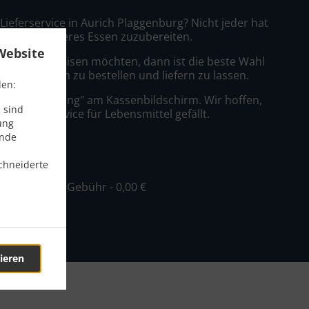
 Lieferservice in Aurich Plaggenburg? Nicht jeder hat
nt dazu, leckeres Essen zuzubereiten.
Website
ein König speisen möchten, dann ist die beste Wahl
ulipano Aurich zu bestellen und liefern zu lassen.
den:
nfach "Lieferung" am Kassenbildschirm. Wir hoffen,
 sind
er Lieferservice für Lebensmittel gefällt.
ung
ende
ühr
chneiderte
ind. - 15,00 €, Gebühr - 0,00 €
ieren