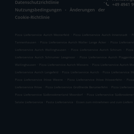
.
Datenschutzrichtlinie
+49 4941 
.
Nutzungsbedingungen
Änderungen der
Cookie-Richtlinie
.
.
Pizza Lieferservice Aurich Westerfeld
Pizza Lieferservice Aurich Innenstadt
P
.
.
Tannenhausen
Pizza Lieferservice Aurich Waller Lange Äcker
Pizza Lieferserv
.
.
Lieferservice Aurich Wallinghausen
Pizza Lieferservice Aurich Schirum
Pizza
.
Lieferservice Aurich Schirumer Leegmoor
Pizza Lieferservice Aurich Plaggenbu
.
.
Wallinghausen
Pizza Lieferservice Aurich Wiesens
Pizza Lieferservice Aurich Mo
.
.
Lieferservice Aurich Langefeld
Pizza Lieferservice Aurich
Pizza Lieferservice I
.
.
Pizza Lieferservice Ihlow Weene
Pizza Lieferservice Ihlow Ihlowerfehn
Pizz
.
.
Lieferservice Ihlow
Pizza Lieferservice Großheide Berumerfehn
Pizza Lieferser
.
Pizza Lieferservice Südbrookmerland Moordorf
Pizza Lieferservice Südbrookmer
.
.
Salate Lieferservice
Pasta Lieferservice
Essen zum mitnehmen und zum Liefern