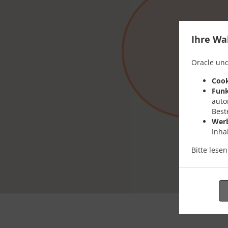
Ihre Wa
Oracle und
Cook
Funk
auto
Best
Wer
Inha
Bitte lese