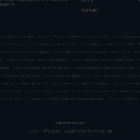
9945213
Kontakt
.
.
izza Lieferservice Aurich Haxtum
Pizza Lieferservice Aurich Osterfeld
Pizza Lieferservi
.
.
.
ice Aurich Extum
Pizza Lieferservice Aurich Egels
Pizza Lieferservice Aurich Kirchdorf
P
.
.
 Lieferservice Aurich Georgsfeld
Pizza Lieferservice Aurich Kreihüttenmoor
Pizza Lief
.
.
.
rg
Pizza Lieferservice Aurich Ostersander
Pizza Lieferservice Aurich Tummelbusch
P
.
.
.
ordorf
Pizza Lieferservice Aurich Dietrichsfeld
Pizza Lieferservice Aurich Westersander
P
.
.
hlow Westerende Kirchloog
Pizza Lieferservice Ihlow Fahne
Pizza Lieferservice Ihlow Rah
.
.
a Lieferservice Ihlow Bangstede
Pizza Lieferservice Ihlow Ihlowerhörn
Pizza Lieferser
.
.
vice Großheide
Pizza Lieferservice Großefehn Holtrop
Pizza Lieferservice Großefehn Oste
.
.
land Ost Victorbur
Pizza Lieferservice Südbrookmerland Münkeboe
Pizza Lieferservice
Unterstützt von:
: Niko Hoffmeyer | E-Mail: info@flyerindex.de