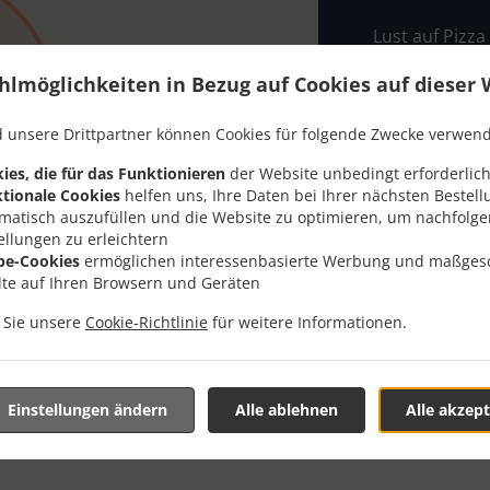
Lust auf Pizza
Zeit oder Tale
hlmöglichkeiten in Bezug auf Cookies auf dieser 
Wenn Sie wie 
bei Pizzeria T
 unsere Drittpartner können Cookies für folgende Zwecke verwen
Wählen Sie ei
ies, die für das Funktionieren
der Website unbedingt erforderlich
dass Ihnen uns
tionale Cookies
helfen uns, Ihre Daten bei Ihrer nächsten Bestell
matisch auszufüllen und die Website zu optimieren, um nachfolg
Liefergeb
ellungen zu erleichtern
be-Cookies
ermöglichen interessenbasierte Werbung und maßges
lte auf Ihren Browsern und Geräten
Zone 1
, M
n Sie unsere
Cookie-Richtlinie
für weitere Informationen.
Einstellungen ändern
Alle ablehnen
Alle akzept