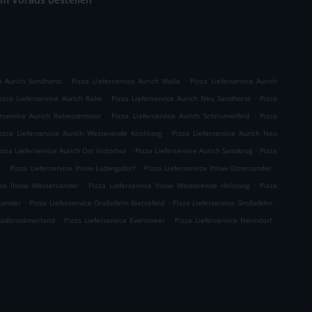
.
.
ce Aurich Sandhorst
Pizza Lieferservice Aurich Walle
Pizza Lieferservice Aurich
.
.
izza Lieferservice Aurich Rahe
Pizza Lieferservice Aurich Neu Sandhorst
Pizza
.
.
erservice Aurich Rahestermoor
Pizza Lieferservice Aurich Schirumerfeld
Pizza
.
izza Lieferservice Aurich Westerende Kirchloog
Pizza Lieferservice Aurich Neu
.
.
izza Lieferservice Aurich Ost Victorbur
Pizza Lieferservice Aurich Sandkrug
Pizza
.
.
.
e
Pizza Lieferservice Ihlow Ludwigsdorf
Pizza Lieferservice Ihlow Ostersander
.
.
vice Ihlow Westersander
Pizza Lieferservice Ihlow Westerende Holzloog
Pizza
.
.
.
rsander
Pizza Lieferservice Großefehn Bietzefeld
Pizza Lieferservice Großefehn
.
.
.
 Südbrookmerland
Pizza Lieferservice Eversmeer
Pizza Lieferservice Nenndorf