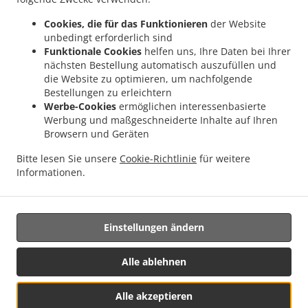
.
.
Lieferservice Ihlow Rahe
Pizza Lieferservice Ihlow Ludwigsdorf
Pizza Lieferservice
Cookies, die für das Funktionieren
der Website
.
.
Ihlow Ostersander
Pizza Lieferservice Ihlow Weene
Pizza Lieferservice Ihlow
unbedingt erforderlich sind
.
.
Ihlowerfehn
Pizza Lieferservice Ihlow Bangstede
Pizza Lieferservice Ihlow
Funktionale Cookies
helfen uns, Ihre Daten bei Ihrer
.
.
Ihlowerhörn
Pizza Lieferservice Ihlow Westersander
Pizza Lieferservice Ihlow
nächsten Bestellung automatisch auszufüllen und
.
.
die Website zu optimieren, um nachfolgende
Westerende Holzloog
Pizza Lieferservice Ihlow
Pizza Lieferservice Großheide
Bestellungen zu erleichtern
.
.
.
Berumerfehn
Pizza Lieferservice Großheide
Pizza Lieferservice Großefehn Holtrop
Werbe-Cookies
ermöglichen interessenbasierte
.
.
Pizza Lieferservice Großefehn Ostersander
Pizza Lieferservice Großefehn Bietzefeld
Werbung und maßgeschneiderte Inhalte auf Ihren
.
.
Pizza Lieferservice Großefehn
Pizza Lieferservice Südbrookmerland Moordorf
Pizza
Browsern und Geräten
.
Lieferservice Südbrookmerland Ost Victorbur
Pizza Lieferservice Südbrookmerland
Bitte lesen Sie unsere
Cookie-Richtlinie
für weitere
.
.
.
Münkeboe
Pizza Lieferservice Südbrookmerland
Pizza Lieferservice Eversmeer
Informationen.
.
.
.
Pizza Lieferservice Nenndorf
Salate Lieferservice
Pasta Lieferservice
Essen zum
mitnehmen und zum Liefern
Einstellungen ändern
Unterstützt von:
Alle ablehnen
: Niko Hoffmeyer | E-Mail: info@flyerindex.de
Alle akzeptieren